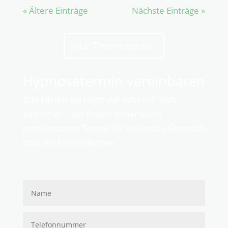
« Ältere Einträge
Nächste Einträge »
zur Themenseite
Hypnosetermin vereinbaren
Schreib mir via Formular oder ruf mich
einfach an – wir finden sicher einen
gemeinsamen Termin für ein erstes Gespräch
bzw. ein Kennenlernen.